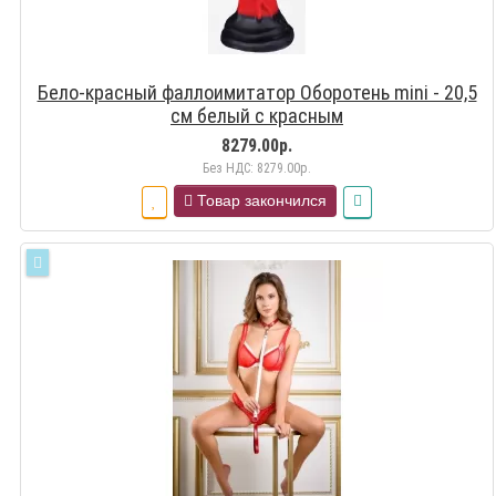
Бело-красный фаллоимитатор Оборотень mini - 20,5
см белый с красным
8279.00р.
Без НДС: 8279.00р.
Товар закончился