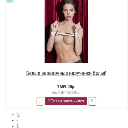
Белые верёвочные наручники белый
1609.00р.
Без НДС: 1609.00р.
Товар закончился
|<
<
2