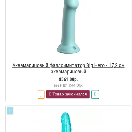
Аквамариновый фаллоимитатор Big Hero - 17,2 см
аквамариновый
8561.00р.
Без НДС: 8561.00р.
Товар закончился