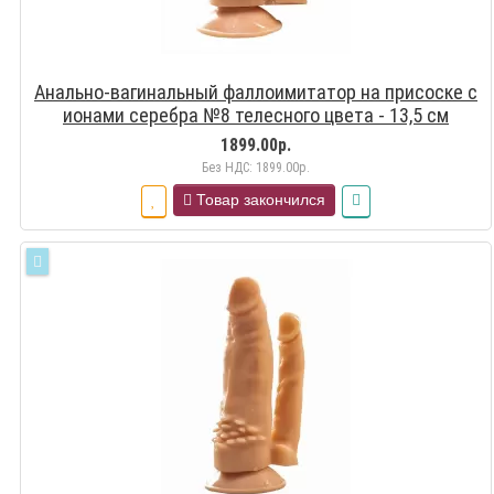
Анально-вагинальный фаллоимитатор на присоске с
ионами серебра №8 телесного цвета - 13,5 см
телесный
1899.00р.
Без НДС: 1899.00р.
Товар закончился