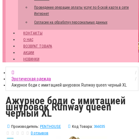
Проведение операции оплаты услуг по б-ской карте в сети
Интернет
Согласие на обработку персональных данных
КОНТАКТЫ
О НАС
ВОЗВРАТ ТОВАРА
АКЦИИ
НОВИНКИ
Эротическая одежда
Ажурное боди с имитацией шнуровок Runway queen черный XL
Ажурное боди с имитацией
шнуровок Runway queen
черный XL
Производитель:
PENTHOUSE
Код Товара:
366035
0 отзывов