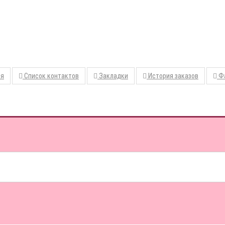
ия
Список контактов
Закладки
История заказов
Фа