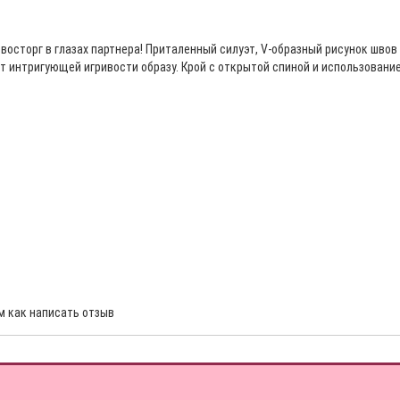
ый восторг в глазах партнера! Приталенный силуэт, V-образный рисунок ш
т интригующей игривости образу. Крой с открытой спиной и использован
м как написать отзыв