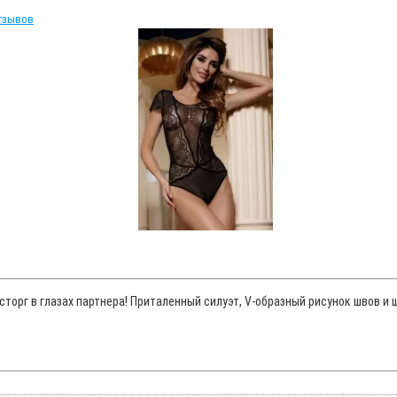
тзывов
восторг в глазах партнера! Приталенный силуэт, V-образный рисунок шво