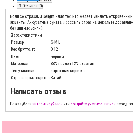
Характеристики
Отзывов (0)
Боди со стразами Delight - для тех, кто желает увидеть откровенн
акценты. Аккуратные рукава и россыпь страз на декольте добавляю
без лишних усилий
Характеристики
Размер
S-M-L
Вес брутто, гр
0.12
Цвет
черный
Материал
88% нейлон 12% эластан
Тип упаковки
картонная коробка
Страна производства
Китай
Написать отзыв
Пожалуйста
авторизируйтесь
или
создайте учетную запись
перед те