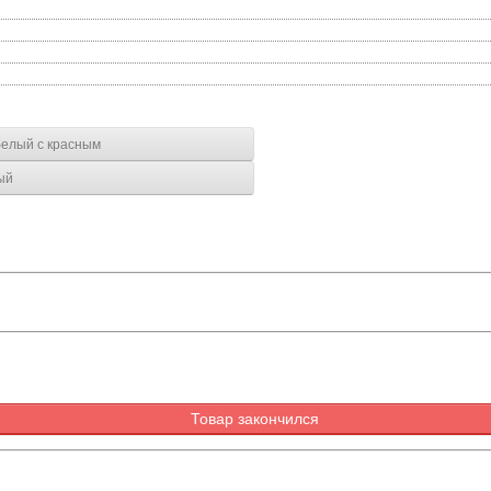
и Медсестричка белый с красным
ый
Товар закончился