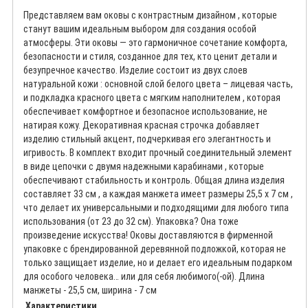
Представляем вам оковы с контрастным дизайном , которые
станут вашим идеальным выбором для создания особой
атмосферы. Эти оковы — это гармоничное сочетание комфорта,
безопасности и стиля, созданное для тех, кто ценит детали и
безупречное качество. Изделие состоит из двух слоев
натуральной кожи : основной слой белого цвета – лицевая часть,
и подкладка красного цвета с мягким наполнителем , которая
обеспечивает комфортное и безопасное использование, не
натирая кожу. Декоративная красная строчка добавляет
изделию стильный акцент, подчеркивая его элегантность и
игривость. В комплект входит прочный соединительный элемент
в виде цепочки с двумя надежными карабинами , которые
обеспечивают стабильность и контроль. Общая длина изделия
составляет 33 см , а каждая манжета имеет размеры 25,5 х 7 см ,
что делает их универсальными и подходящими для любого типа
использования (от 23 до 32 см). Упаковка? Она тоже
произведение искусства! Оковы доставляются в фирменной
упаковке с брендированной деревянной подложкой, которая не
только защищает изделие, но и делает его идеальным подарком
для особого человека… или для себя любимого(-ой). Длина
манжеты - 25,5 см, ширина - 7 см
Характеристики