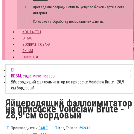
Проведение операции оплаты услуг по б-ской карте в сети
Интернет
Согласие на обработку персональных данных
КОНТАКТЫ
О НАС
ВОЗВРАТ ТОВАРА
АКЦИИ
НОВИНКИ
BDSM, садо-мазо товары
Яйцеродящий фаллоимитатор на присоске Voidclaw Brute - 28,9
см бордовый
Яйцеродящий фаллоимитатор
на присоске Voidclaw Brute -
28,9 см бордовый
Производитель:
BAILE
Код Товара:
592411